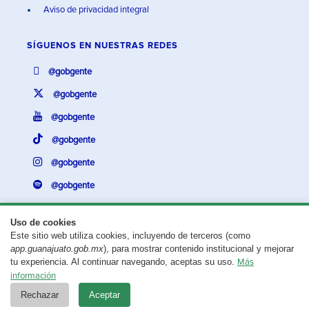
Aviso de privacidad integral
SÍGUENOS EN
NUESTRAS REDES
@gobgente
@gobgente
@gobgente
@gobgente
@gobgente
@gobgente
Uso de cookies
Este sitio web utiliza cookies, incluyendo de terceros (como
¿Existe algún problema con esta página?
Repórtalo aquí.
app.guanajuato.gob.mx
), para mostrar contenido institucional y mejorar
tu experiencia. Al continuar navegando, aceptas su uso.
Más
Aviso legal
© 2025 Gobierno del Estado de Guanajuato
información
Rechazar
Aceptar