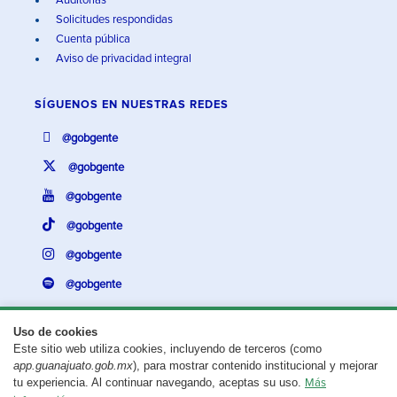
Auditorías
Solicitudes respondidas
Cuenta pública
Aviso de privacidad integral
SÍGUENOS EN
NUESTRAS REDES
@gobgente
@gobgente
@gobgente
@gobgente
@gobgente
@gobgente
Uso de cookies
Este sitio web utiliza cookies, incluyendo de terceros (como
¿Existe algún problema con esta página?
Repórtalo aquí.
app.guanajuato.gob.mx
), para mostrar contenido institucional y mejorar
tu experiencia. Al continuar navegando, aceptas su uso.
Más
Aviso legal
© 2025 Gobierno del Estado de Guanajuato