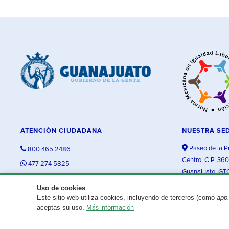
ATENCIÓN CIUDADANA
NUESTRA SE
Paseo de la P
800 465 2486
Centro, C.P. 36
477 274 5825
Guanajuato, GT
contacto@guanajuato.gob.mx
Uso de cookies
Este sitio web utiliza cookies, incluyendo de terceros (como
app
¿Existe algún problema con esta página?
Repórtalo aquí.
aceptas su uso.
Más información