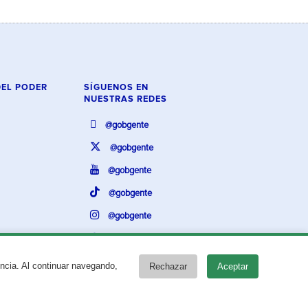
DEL PODER
SÍGUENOS EN
NUESTRAS REDES
@gobgente
@gobgente
@gobgente
@gobgente
@gobgente
@gobgente
encia. Al continuar navegando,
Rechazar
Aceptar