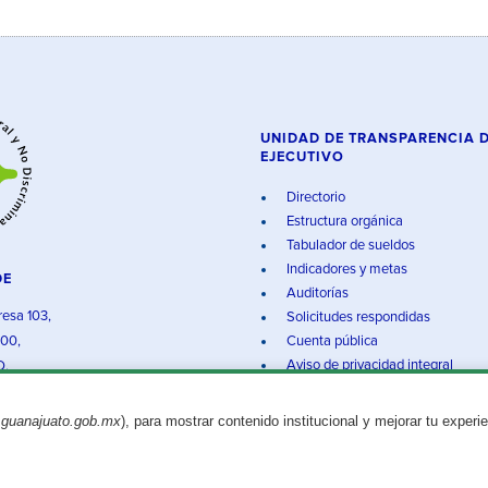
UNIDAD DE TRANSPARENCIA 
EJECUTIVO
Directorio
Estructura orgánica
Tabulador de sueldos
Indicadores y metas
DE
Auditorías
resa 103,
Solicitudes respondidas
000,
Cuenta pública
Aviso de privacidad integral
O.
.guanajuato.gob.mx
), para mostrar contenido institucional y mejorar tu experi
Aviso legal
© 2025 Gobierno del Estado de Guanajuato