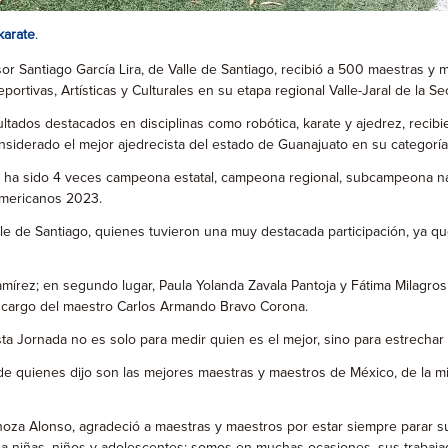
karate
.
or Santiago García Lira, de Valle de Santiago, recibió a 500 maestras y 
eportivas, Artísticas y Culturales en su etapa regional Valle-Jaral de la S
ltados destacados en disciplinas como robótica, karate y ajedrez, recib
onsiderado el mejor ajedrecista del estado de Guanajuato en su categoría
uien ha sido 4 veces campeona estatal, campeona regional, subcampeon
americanos 2023.
e de Santiago, quienes tuvieron una muy destacada participación, ya qu
Ramírez; en segundo lugar, Paula Yolanda Zavala Pantoja y Fátima Mila
 a cargo del maestro Carlos Armando Bravo Corona.
a Jornada no es solo para medir quien es el mejor, sino para estrecha
, de quienes dijo son las mejores maestras y maestros de México, de la 
pinoza Alonso, agradeció a maestras y maestros por estar siempre parar