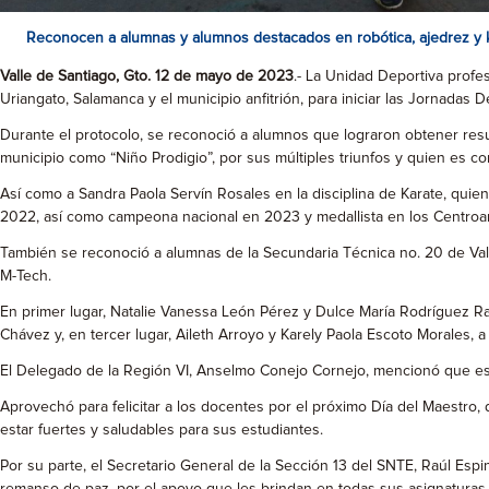
Reconocen a alumnas y alumnos destacados en robótica, ajedrez y 
Valle de Santiago, Gto. 12 de mayo de 2023
.- La Unidad Deportiva profes
Uriangato, Salamanca y el municipio anfitrión, para iniciar las Jornadas D
Durante el protocolo, se reconoció a alumnos que lograron obtener resu
municipio como “Niño Prodigio”, por sus múltiples triunfos y quien es c
Así como a Sandra Paola Servín Rosales en la disciplina de Karate, q
2022, así como campeona nacional en 2023 y medallista en los Centro
También se reconoció a alumnas de la Secundaria Técnica no. 20 de Vall
M-Tech.
En primer lugar, Natalie Vanessa León Pérez y Dulce María Rodríguez 
Chávez y, en tercer lugar, Aileth Arroyo y Karely Paola Escoto Morales,
El Delegado de la Región VI, Anselmo Conejo Cornejo, mencionó que est
Aprovechó para felicitar a los docentes por el próximo Día del Maestro
estar fuertes y saludables para sus estudiantes.
Por su parte, el Secretario General de la Sección 13 del SNTE, Raúl Es