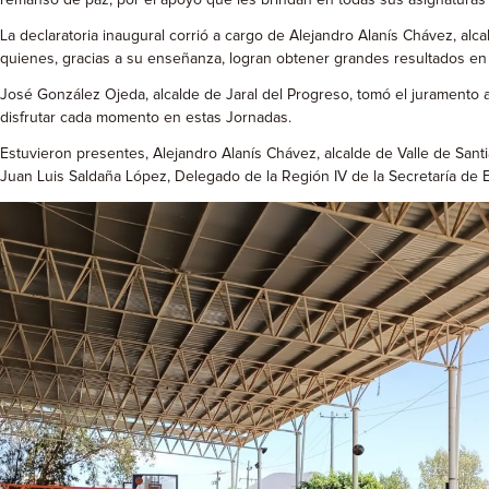
remanso de paz, por el apoyo que les brindan en todas sus asignaturas a 
La declaratoria inaugural corrió a cargo de Alejandro Alanís Chávez, al
quienes, gracias a su enseñanza, logran obtener grandes resultados en
José González Ojeda, alcalde de Jaral del Progreso, tomó el juramento a l
disfrutar cada momento en estas Jornadas.
Estuvieron presentes, Alejandro Alanís Chávez, alcalde de Valle de San
Juan Luis Saldaña López, Delegado de la Región IV de la Secretaría de 