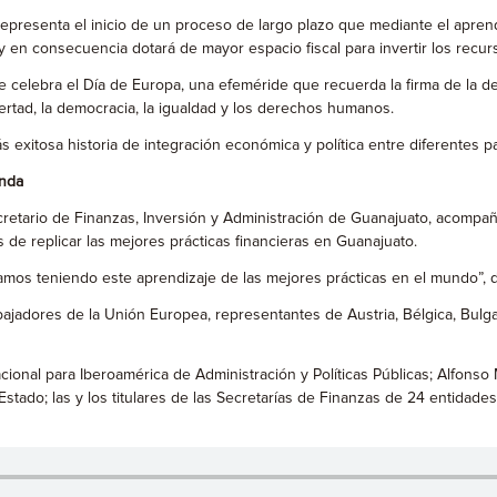
representa el inicio de un proceso de largo plazo que mediante el aprend
 y en consecuencia dotará de mayor espacio fiscal para invertir los rec
 celebra el Día de Europa, una efeméride que recuerda la firma de la de
bertad, la democracia, la igualdad y los derechos humanos.
 exitosa historia de integración económica y política entre diferentes p
anda
cretario de Finanzas, Inversión y Administración de Guanajuato, acompa
 de replicar las mejores prácticas financieras en Guanajuato.
tamos teniendo este aprendizaje de las mejores prácticas en el mundo”, 
dores de la Unión Europea, representantes de Austria, Bélgica, Bulgaria;
acional para Iberoamérica de Administración y Políticas Públicas; Alfons
ado; las y los titulares de las Secretarías de Finanzas de 24 entidades