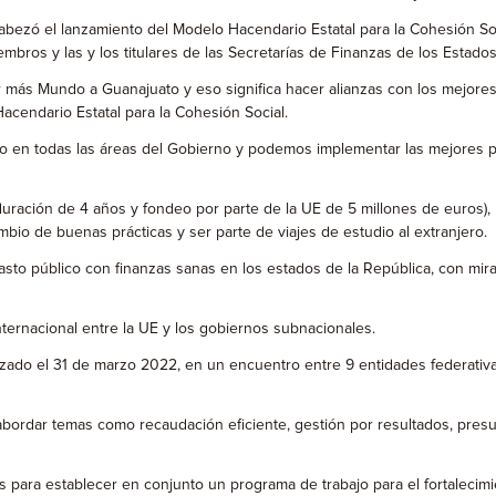
cabezó el lanzamiento del Modelo Hacendario Estatal para la Cohesión S
mbros y las y los titulares de las Secretarías de Finanzas de los Estados
r más Mundo a Guanajuato y eso significa hacer alianzas con los mejores
cendario Estatal para la Cohesión Social.
o en todas las áreas del Gobierno y podemos implementar las mejores prác
duración de 4 años y fondeo por parte de la UE de 5 millones de euros),
mbio de buenas prácticas y ser parte de viajes de estudio al extranjero.
asto público con finanzas sanas en los estados de la República, con mi
ternacional entre la UE y los gobiernos subnacionales.
lizado el 31 de marzo 2022, en un encuentro entre 9 entidades federati
 abordar temas como recaudación eficiente, gestión por resultados, pres
s para establecer en conjunto un programa de trabajo para el fortalecimi