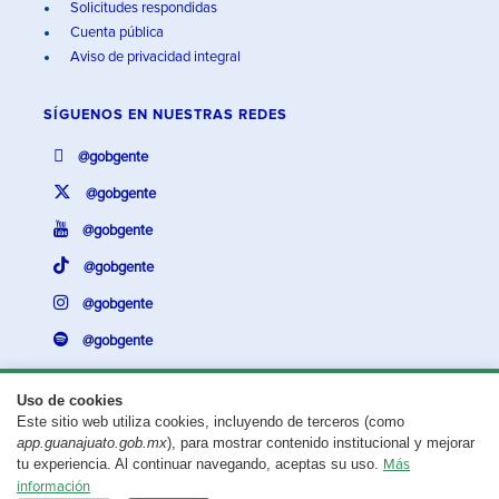
Solicitudes respondidas
Cuenta pública
Aviso de privacidad integral
SÍGUENOS EN
NUESTRAS REDES
@gobgente
@gobgente
@gobgente
@gobgente
@gobgente
@gobgente
Uso de cookies
Este sitio web utiliza cookies, incluyendo de terceros (como
¿Existe algún problema con esta página?
Repórtalo aquí.
app.guanajuato.gob.mx
), para mostrar contenido institucional y mejorar
tu experiencia. Al continuar navegando, aceptas su uso.
Más
Aviso legal
© 2025 Gobierno del Estado de Guanajuato
información