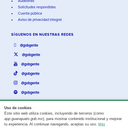
Auditorías
Solicitudes respondidas
Cuenta pública
Aviso de privacidad integral
SÍGUENOS EN
NUESTRAS REDES
@gobgente
@gobgente
@gobgente
@gobgente
@gobgente
@gobgente
Uso de cookies
Este sitio web utiliza cookies, incluyendo de terceros (como
¿Existe algún problema con esta página?
Repórtalo aquí.
app.guanajuato.gob.mx
), para mostrar contenido institucional y mejorar
tu experiencia. Al continuar navegando, aceptas su uso.
Más