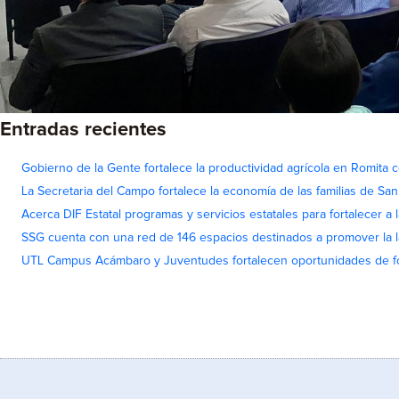
Entradas recientes
Gobierno de la Gente fortalece la productividad agrícola en Romita c
La Secretaria del Campo fortalece la economía de las familias de Sa
Acerca DIF Estatal programas y servicios estatales para fortalecer a l
SSG cuenta con una red de 146 espacios destinados a promover la l
UTL Campus Acámbaro y Juventudes fortalecen oportunidades de fo