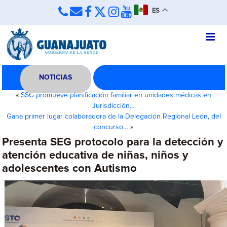
ES
NOTICIAS
«
SSG promueve planificación familiar en unidades médicas en
Jurisdicción…
Gana primer lugar colaboradora de la Delegación Regional León, del
concurso…
»
Presenta SEG protocolo para la detección y
atención educativa de niñas, niños y
adolescentes con Autismo