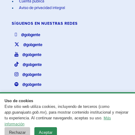
Cuenta pública
Aviso de privacidad integral
SÍGUENOS EN
NUESTRAS REDES
@gobgente
@gobgente
@gobgente
@gobgente
@gobgente
@gobgente
Uso de cookies
Este sitio web utiliza cookies, incluyendo de terceros (como
¿Existe algún problema con esta página?
Repórtalo aquí.
app.guanajuato.gob.mx
), para mostrar contenido institucional y mejorar
tu experiencia. Al continuar navegando, aceptas su uso.
Más
Aviso legal
© 2025 Gobierno del Estado de Guanajuato
información
Rechazar
Aceptar