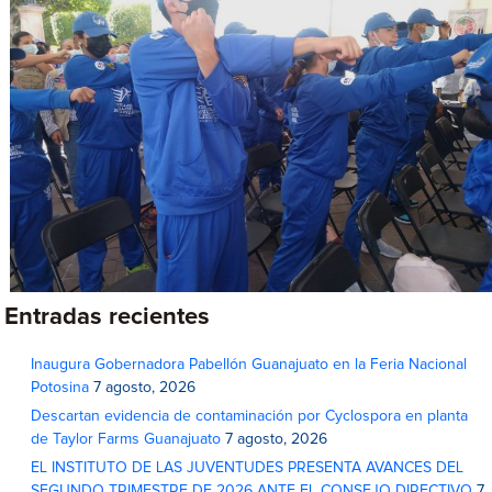
Entradas recientes
Inaugura Gobernadora Pabellón Guanajuato en la Feria Nacional
Potosina
7 agosto, 2026
Descartan evidencia de contaminación por Cyclospora en planta
de Taylor Farms Guanajuato
7 agosto, 2026
EL INSTITUTO DE LAS JUVENTUDES PRESENTA AVANCES DEL
SEGUNDO TRIMESTRE DE 2026 ANTE EL CONSEJO DIRECTIVO
7