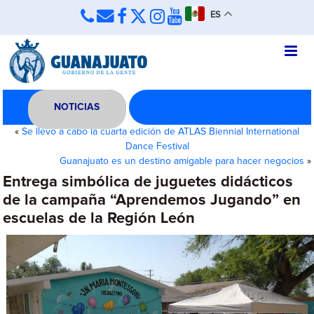
ES
NOTICIAS
«
Se llevó a cabo la cuarta edición de ATLAS Biennial International
Dance Festival
Guanajuato es un destino amigable para hacer negocios
»
Entrega simbólica de juguetes didácticos
de la campaña “Aprendemos Jugando” en
escuelas de la Región León