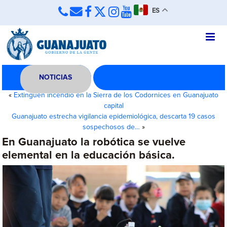
ES
NOTICIAS
«
Extinguen incendio en la Sierra de los Codornices en Guanajuato
capital
Guanajuato estrecha vigilancia epidemiológica, descarta 19 casos
sospechosos de…
»
En Guanajuato la robótica se vuelve
elemental en la educación básica.