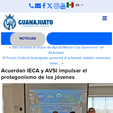
ES
NOTICIAS
«
SSG acredita al Grupo de Ayuda Mutua “Los Guerreros” en
Acámbaro.
El Forum Cultural Guanajuato presenta al aclamado bailarín mexicano
Isaac…
»
Acuerdan IECA y AVSI impulsar el
protagonismo de los jóvenes