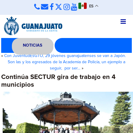
ES
NOTICIAS
«
Con JuventudEsGTO, 29 jóvenes guanajuatenses se van a Japón.
Son las y los egresados de la Academia de Policía, un ejemplo a
seguir, por ser…
»
Continúa SECTUR gira de trabajo en 4
municipios