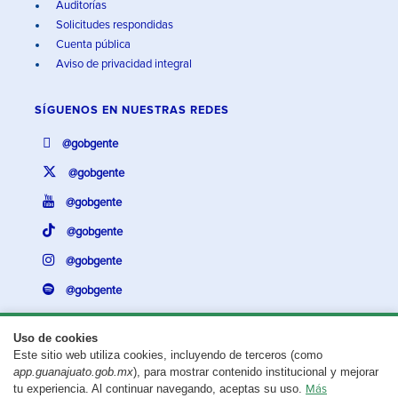
Auditorías
Solicitudes respondidas
Cuenta pública
Aviso de privacidad integral
SÍGUENOS EN
NUESTRAS REDES
@gobgente
@gobgente
@gobgente
@gobgente
@gobgente
@gobgente
Uso de cookies
Este sitio web utiliza cookies, incluyendo de terceros (como
¿Existe algún problema con esta página?
Repórtalo aquí.
app.guanajuato.gob.mx
), para mostrar contenido institucional y mejorar
tu experiencia. Al continuar navegando, aceptas su uso.
Más