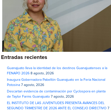
Entradas recientes
Guanajuato lleva la identidad de los destinos Guanajuatenses a la
FENAPO 2026
8 agosto, 2026
Inaugura Gobernadora Pabellón Guanajuato en la Feria Nacional
Potosina
7 agosto, 2026
Descartan evidencia de contaminación por Cyclospora en planta
de Taylor Farms Guanajuato
7 agosto, 2026
EL INSTITUTO DE LAS JUVENTUDES PRESENTA AVANCES DEL
SEGUNDO TRIMESTRE DE 2026 ANTE EL CONSEJO DIRECTIVO
7