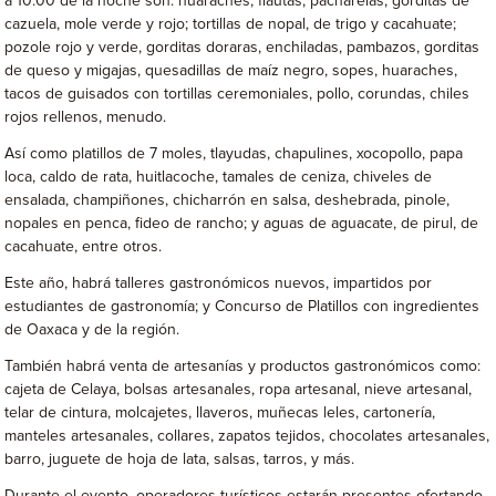
a 10:00 de la noche son: huaraches, flautas, pacharelas, gorditas de
cazuela, mole verde y rojo; tortillas de nopal, de trigo y cacahuate;
pozole rojo y verde, gorditas doraras, enchiladas, pambazos, gorditas
de queso y migajas, quesadillas de maíz negro, sopes, huaraches,
tacos de guisados con tortillas ceremoniales, pollo, corundas, chiles
rojos rellenos, menudo.
Así como platillos de 7 moles, tlayudas, chapulines, xocopollo, papa
loca, caldo de rata, huitlacoche, tamales de ceniza, chiveles de
ensalada, champiñones, chicharrón en salsa, deshebrada, pinole,
nopales en penca, fideo de rancho; y aguas de aguacate, de pirul, de
cacahuate, entre otros.
Este año, habrá talleres gastronómicos nuevos, impartidos por
estudiantes de gastronomía; y Concurso de Platillos con ingredientes
de Oaxaca y de la región.
También habrá venta de artesanías y productos gastronómicos como:
cajeta de Celaya, bolsas artesanales, ropa artesanal, nieve artesanal,
telar de cintura, molcajetes, llaveros, muñecas leles, cartonería,
manteles artesanales, collares, zapatos tejidos, chocolates artesanales,
barro, juguete de hoja de lata, salsas, tarros, y más.