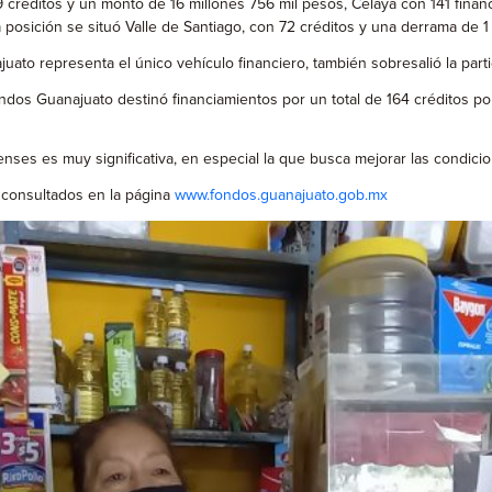
 créditos y un monto de 16 millones 756 mil pesos, Celaya con 141 finan
posición se situó Valle de Santiago, con 72 créditos y una derrama de 1 
ato representa el único vehículo financiero, también sobresalió la part
ondos Guanajuato destinó financiamientos por un total de 164 créditos p
enses es muy significativa, en especial la que busca mejorar las condici
 consultados en la página
www.fondos.guanajuato.gob.mx