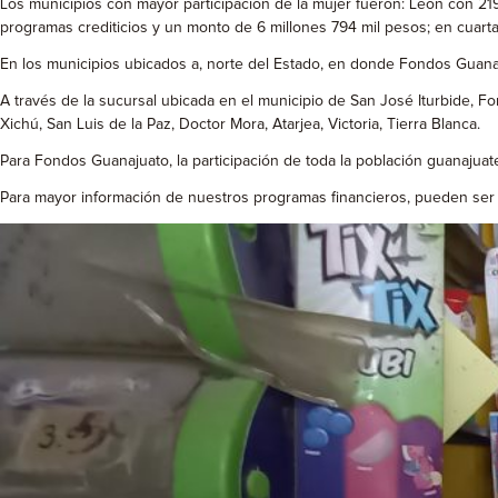
Los municipios con mayor participación de la mujer fueron: León con 219
programas crediticios y un monto de 6 millones 794 mil pesos; en cuarta 
En los municipios ubicados a, norte del Estado, en donde Fondos Guanaju
A través de la sucursal ubicada en el municipio de San José Iturbide, F
Xichú, San Luis de la Paz, Doctor Mora, Atarjea, Victoria, Tierra Blanca.
Para Fondos Guanajuato, la participación de toda la población guanajuat
Para mayor información de nuestros programas financieros, pueden ser