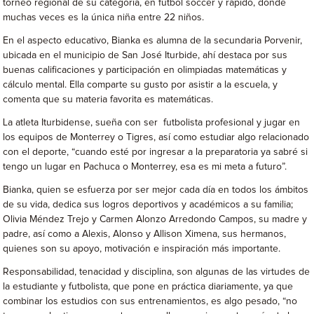
torneo regional de su categoría, en futbol soccer y rápido, donde
muchas veces es la única niña entre 22 niños.
En el aspecto educativo, Bianka es alumna de la secundaria Porvenir,
ubicada en el municipio de San José Iturbide, ahí destaca por sus
buenas calificaciones y participación en olimpiadas matemáticas y
cálculo mental. Ella comparte su gusto por asistir a la escuela, y
comenta que su materia favorita es matemáticas.
La atleta Iturbidense, sueña con ser futbolista profesional y jugar en
los equipos de Monterrey o Tigres, así como estudiar algo relacionado
con el deporte, “cuando esté por ingresar a la preparatoria ya sabré si
tengo un lugar en Pachuca o Monterrey, esa es mi meta a futuro”.
Bianka, quien se esfuerza por ser mejor cada día en todos los ámbitos
de su vida, dedica sus logros deportivos y académicos a su familia;
Olivia Méndez Trejo y Carmen Alonzo Arredondo Campos, su madre y
padre, así como a Alexis, Alonso y Allison Ximena, sus hermanos,
quienes son su apoyo, motivación e inspiración más importante.
Responsabilidad, tenacidad y disciplina, son algunas de las virtudes de
la estudiante y futbolista, que pone en práctica diariamente, ya que
combinar los estudios con sus entrenamientos, es algo pesado, “no