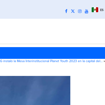
ES
G instaló la Mesa Interinstitucional Planet Youth 2023 en la capital del…
»