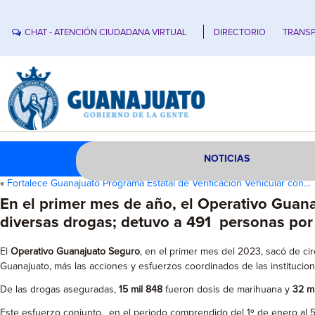
CHAT - ATENCIÓN CIUDADANA VIRTUAL
DIRECTORIO
TRANSP
NOTICIAS
«
Fortalece Guanajuato Programa Estatal de Verificación Vehicular con…
En el primer mes de año, el Operativo Guana
diversas drogas; detuvo a 491 personas por 
El
Operativo Guanajuato Seguro
, en el primer mes del 2023, sacó de cir
Guanajuato, más las acciones y esfuerzos coordinados de las institucione
De las drogas aseguradas,
15 mil 848
fueron dosis de marihuana y
32 m
Este esfuerzo conjunto, en el periodo comprendido del 1º de enero al 