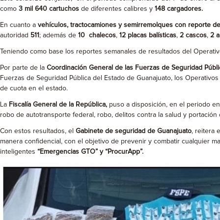
como
3 mil 640 cartuchos
de diferentes calibres y
148 cargadores.
En cuanto a
vehículos, tractocamiones y semirremolques con reporte 
autoridad
511
; además de
10 chalecos
,
12 placas balísticas
,
2 cascos
,
2 a
Teniendo como base los reportes semanales de resultados del Operati
Por parte de la
Coordinación General de las Fuerzas de Seguridad Públi
Fuerzas de Seguridad Pública del Estado de Guanajuato, los Operativos A
de cuota en el estado.
La
Fiscalía General de la República,
puso a disposición, en el periodo e
robo de autotransporte federal, robo, delitos contra la salud y portació
Con estos resultados, el
Gabinete de seguridad de Guanajuato
, reitera
manera confidencial, con el objetivo de prevenir y combatir cualquier man
inteligentes
“Emergencias GTO” y “ProcurApp”.