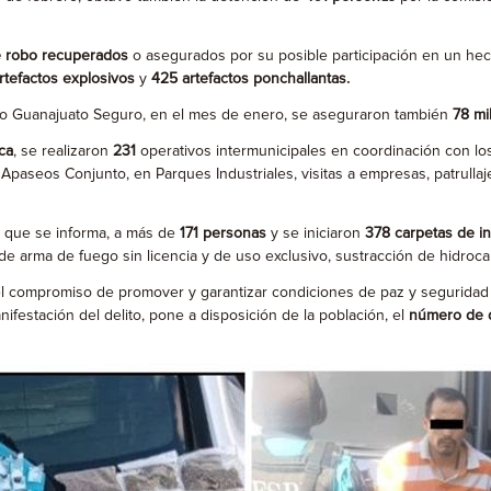
de robo recuperados
o asegurados por su posible participación en un hech
rtefactos explosivos
y
425 artefactos ponchallantas.
vo Guanajuato Seguro, en el mes de enero, se aseguraron también
78 mi
ca
, se realizaron
231
operativos intermunicipales en coordinación con lo
paseos Conjunto, en Parques Industriales, visitas a empresas, patrullaj
n que se informa, a más de
171 personas
y se iniciaron
378 carpetas de in
n de arma de fuego sin licencia y de uso exclusivo, sustracción de hidro
 el compromiso de promover y garantizar condiciones de paz y seguridad 
ifestación del delito, pone a disposición de la población, el
número de 