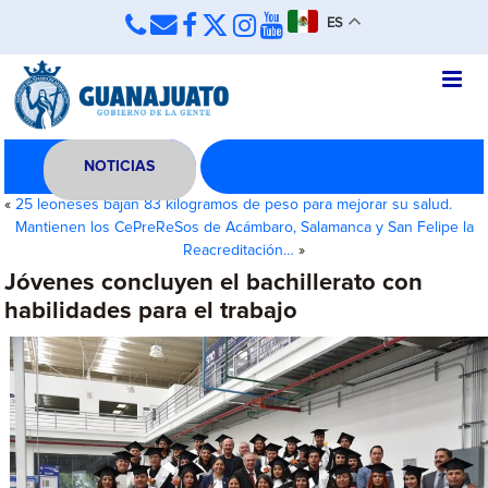
ES
NOTICIAS
«
25 leoneses bajan 83 kilogramos de peso para mejorar su salud.
Mantienen los CePreReSos de Acámbaro, Salamanca y San Felipe la
Reacreditación…
»
Jóvenes concluyen el bachillerato con
habilidades para el trabajo