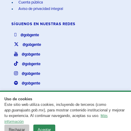
Cuenta pública
Aviso de privacidad integral
SÍGUENOS EN
NUESTRAS REDES
@gobgente
@gobgente
@gobgente
@gobgente
@gobgente
@gobgente
Uso de cookies
Este sitio web utiliza cookies, incluyendo de terceros (como
¿Existe algún problema con esta página?
Repórtalo aquí.
app.guanajuato.gob.mx
), para mostrar contenido institucional y mejorar
tu experiencia. Al continuar navegando, aceptas su uso.
Más
Aviso legal
© 2025 Gobierno del Estado de Guanajuato
información
Rechazar
Aceptar