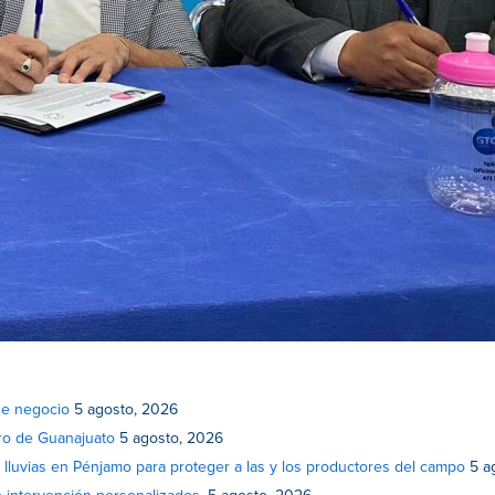
de negocio
5 agosto, 2026
atro de Guanajuato
5 agosto, 2026
lluvias en Pénjamo para proteger a las y los productores del campo
5 a