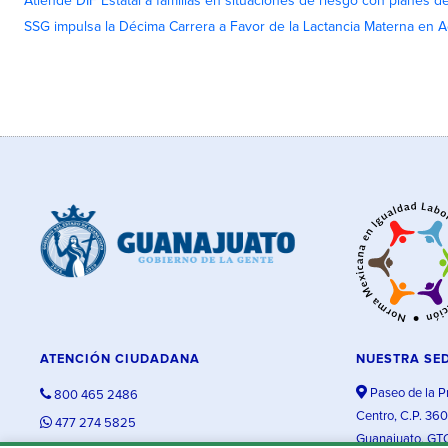
Atiende DIF Estatal a familias en situaciones de riesgo con planes d
SSG impulsa la Décima Carrera a Favor de la Lactancia Materna en 
ATENCIÓN CIUDADANA
NUESTRA SE
Paseo de la P
800 465 2486
Centro, C.P. 36
477 274 5825
Guanajuato, GT