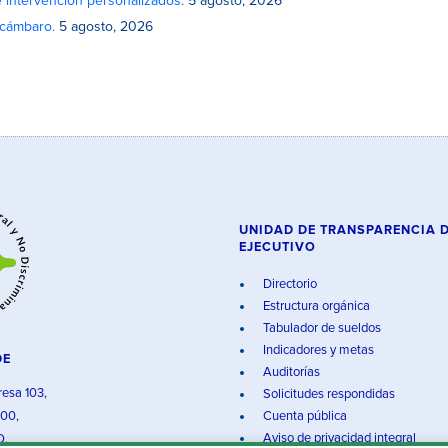
e intervención personalizados.
5 agosto, 2026
Acámbaro.
5 agosto, 2026
UNIDAD DE TRANSPARENCIA 
EJECUTIVO
Directorio
Estructura orgánica
Tabulador de sueldos
Indicadores y metas
DE
Auditorías
resa 103,
Solicitudes respondidas
000,
Cuenta pública
Aviso de privacidad integral
O.