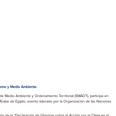
rismo y Medio Ambiente.
 de Medio Ambiente y Ordenamiento Territorial (SMAOT), participa en
Árabe de Egipto, evento liderado por la Organización de las Naciones
ción de la “Declaración de Glasgow sobre la Acción por el Clima en el