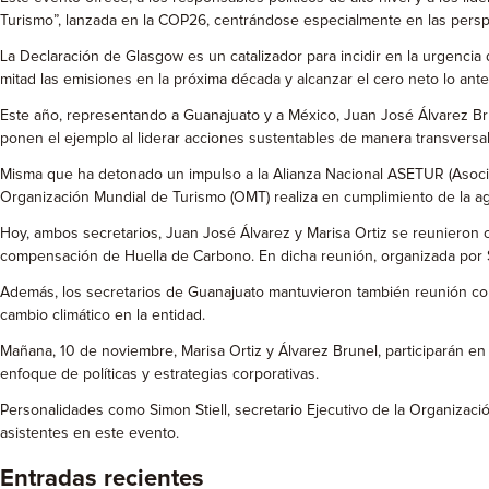
Turismo”, lanzada en la COP26, centrándose especialmente en las perspe
La Declaración de Glasgow es un catalizador para incidir en la urgencia 
mitad las emisiones en la próxima década y alcanzar el cero neto lo ant
Este año, representando a Guanajuato y a México, Juan José Álvarez Brun
ponen el ejemplo al liderar acciones sustentables de manera transversa
Misma que ha detonado un impulso a la Alianza Nacional ASETUR (Asociac
Organización Mundial de Turismo (OMT) realiza en cumplimiento de la a
Hoy, ambos secretarios, Juan José Álvarez y Marisa Ortiz se reunieron co
compensación de Huella de Carbono. En dicha reunión, organizada por SM
Además, los secretarios de Guanajuato mantuvieron también reunión con 
cambio climático en la entidad.
Mañana, 10 de noviembre, Marisa Ortiz y Álvarez Brunel, participarán en 
enfoque de políticas y estrategias corporativas.
Personalidades como Simon Stiell, secretario Ejecutivo de la Organizaci
asistentes en este evento.
Entradas recientes