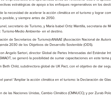
ctivas estratégicas de apoyo a los enfoques regenerativos en los destin
de la necesidad de acelerar la acción climática en el turismo y lograr c
es posible, y siempre antes de 2050.
el, secretario de Turismo, y María Isabel Ortiz Mantilla, secretaria de 
l: Turismo-Medio Ambiente- en el destino.
ión de Secretarios de Turismo)-ANAAE (Asociación Nacional de Autoridad
genda 2030 de los Objetivos de Desarrollo Sostenible (ODS).
n Angelo Sartori, director Global de Partes Interesadas del Estándar Int
AOT, se generó la posibilidad de sumar capacitaciones en este tema par
Beth Child, subdirectora global de UK Pact, con el objetivo de dar seg
el panel “Ampliar la acción climática en el turismo: la Declaración de G
ón de las Naciones Unidas, Cambio Climático (CMNUCC); y por Zurab Pololi