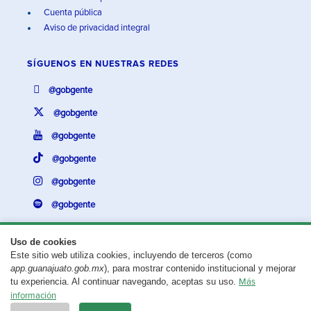
Cuenta pública
Aviso de privacidad integral
SÍGUENOS EN
NUESTRAS REDES
@gobgente
@gobgente
@gobgente
@gobgente
@gobgente
@gobgente
Uso de cookies
Este sitio web utiliza cookies, incluyendo de terceros (como
¿Existe algún problema con esta página?
Repórtalo aquí.
app.guanajuato.gob.mx
), para mostrar contenido institucional y mejorar
tu experiencia. Al continuar navegando, aceptas su uso.
Más
Aviso legal
© 2025 Gobierno del Estado de Guanajuato
información