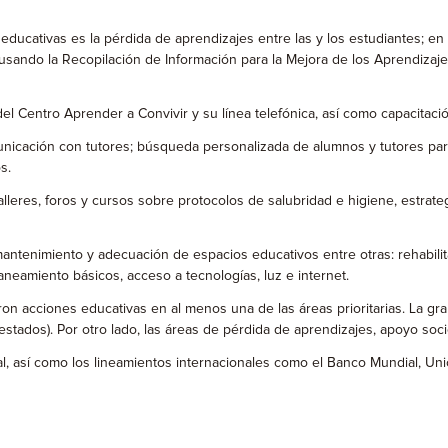
 educativas es la pérdida de aprendizajes entre las y los estudiantes; e
usando la Recopilación de Información para la Mejora de los Aprendizaje
l Centro Aprender a Convivir y su línea telefónica, así como capacitaci
municación con tutores; búsqueda personalizada de alumnos y tutores p
s.
alleres, foros y cursos sobre protocolos de salubridad e higiene, estrate
mantenimiento y adecuación de espacios educativos entre otras: rehabil
neamiento básicos, acceso a tecnologías, luz e internet.
n acciones educativas en al menos una de las áreas prioritarias. La gra
 estados). Por otro lado, las áreas de pérdida de aprendizajes, apoyo s
l, así como los lineamientos internacionales como el Banco Mundial, Uni