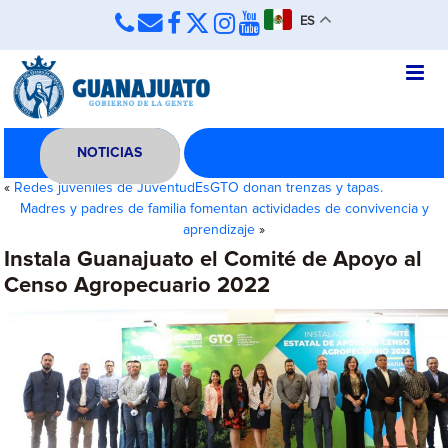
ES
NOTICIAS
«
Redes juveniles de JuventudEsGTO donan trenzas y tapas.
Madres y padres de familia fomentan actividades de convivencia y
aprendizaje
»
Instala Guanajuato el Comité de Apoyo al
Censo Agropecuario 2022