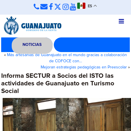
ES
NOTICIAS
«
Más artesanías de Guanajuato en el mundo gracias a colaboración
de COFOCE con…
Mejoran estrategias pedagógicas en Preescolar
»
Informa SECTUR a Socios del ISTO las
actividades de Guanajuato en Turismo
Social