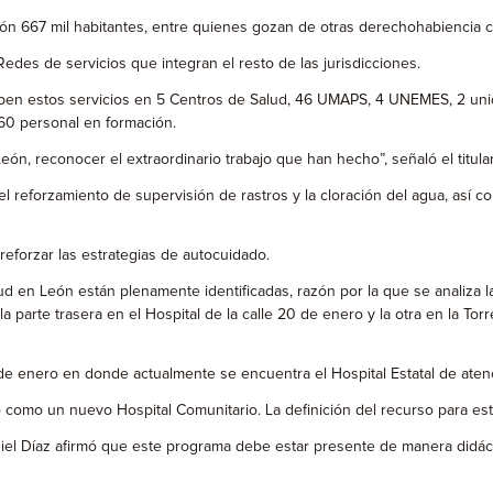
llón 667 mil habitantes, entre quienes gozan de otras derechohabiencia
des de servicios que integran el resto de las jurisdicciones.
ben estos servicios en 5 Centros de Salud, 46 UMAPS, 4 UNEMES, 2 uni
60 personal en formación.
econocer el extraordinario trabajo que han hecho”, señaló el titular 
 reforzamiento de supervisión de rastros y la cloración del agua, así c
forzar las estrategias de autocuidado.
 en León están plenamente identificadas, razón por la que se analiza la
parte trasera en el Hospital de la calle 20 de enero y la otra en la Tor
 de enero en donde actualmente se encuentra el Hospital Estatal de aten
como un nuevo Hospital Comunitario. La definición del recurso para est
l Díaz afirmó que este programa debe estar presente de manera didáct