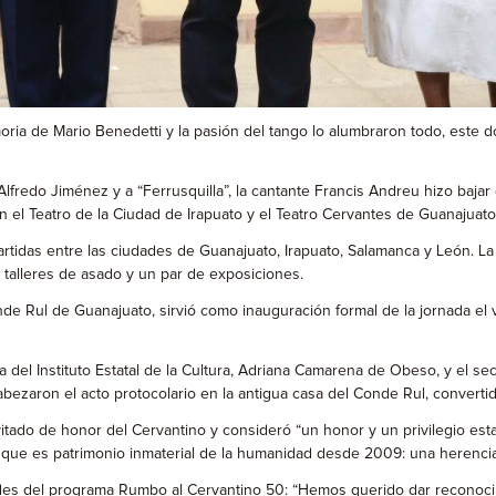
moria de Mario Benedetti y la pasión del tango lo alumbraron todo, este 
fredo Jiménez y a “Ferrusquilla”, la cantante Francis Andreu hizo bajar 
 el Teatro de la Ciudad de Irapuato y el Teatro Cervantes de Guanajuato
rtidas entre las ciudades de Guanajuato, Irapuato, Salamanca y León. 
, talleres de asado y un par de exposiciones.
nde Rul de Guanajuato, sirvió como inauguración formal de la jornada el
ra del Instituto Estatal de la Cultura, Adriana Camarena de Obeso, y el
bezaron el acto protocolario en la antigua casa del Conde Rul, convert
vitado de honor del Cervantino y consideró “un honor y un privilegio e
ngo, que es patrimonio inmaterial de la humanidad desde 2009: una herenc
idades del programa Rumbo al Cervantino 50: “Hemos querido dar reconocim