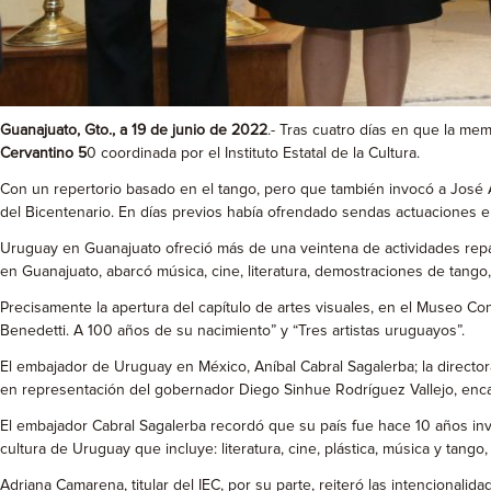
Guanajuato, Gto., a 19 de junio de 2022
.- Tras cuatro días en que la me
Cervantino 5
0 coordinada por el Instituto Estatal de la Cultura.
Con un repertorio basado en el tango, pero que también invocó a José Al
del Bicentenario. En días previos había ofrendado sendas actuaciones en
Uruguay en Guanajuato ofreció más de una veintena de actividades repa
en Guanajuato, abarcó música, cine, literatura, demostraciones de tango
Precisamente la apertura del capítulo de artes visuales, en el Museo Co
Benedetti. A 100 años de su nacimiento” y “Tres artistas uruguayos”.
El embajador de Uruguay en México, Aníbal Cabral Sagalerba; la directo
en representación del gobernador Diego Sinhue Rodríguez Vallejo, enca
El embajador Cabral Sagalerba recordó que su país fue hace 10 años in
cultura de Uruguay que incluye: literatura, cine, plástica, música y ta
Adriana Camarena, titular del IEC, por su parte, reiteró las intencional