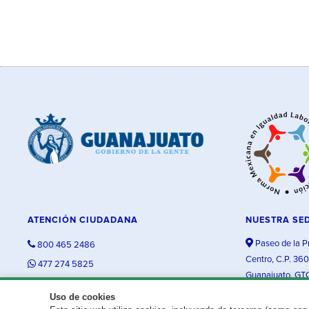
ATENCIÓN CIUDADANA
NUESTRA SE
Paseo de la P
800 465 2486
Centro, C.P. 36
477 274 5825
Guanajuato, GT
contacto@guanajuato.gob.mx
Uso de cookies