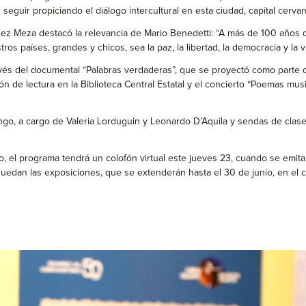
guir propiciando el diálogo intercultural en esta ciudad, capital cervan
ez Meza destacó la relevancia de Mario Benedetti: “A más de 100 años 
s países, grandes y chicos, sea la paz, la libertad, la democracia y la vi
avés del documental “Palabras verdaderas”, que se proyectó como parte d
tón de lectura en la Biblioteca Central Estatal y el concierto “Poemas mu
ango, a cargo de Valeria Lorduguin y Leonardo D’Aquila y sendas de cla
el programa tendrá un colofón virtual este jueves 23, cuando se emita po
uedan las exposiciones, que se extenderán hasta el 30 de junio, en el ca