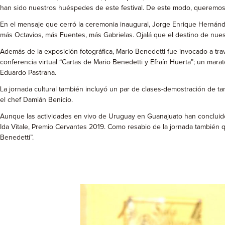
han sido nuestros huéspedes de este festival. De este modo, queremos se
En el mensaje que cerró la ceremonia inaugural, Jorge Enrique Hernánd
más Octavios, más Fuentes, más Gabrielas. Ojalá que el destino de nuestro
Además de la exposición fotográfica, Mario Benedetti fue invocado a tr
conferencia virtual “Cartas de Mario Benedetti y Efraín Huerta”; un mara
Eduardo Pastrana.
La jornada cultural también incluyó un par de clases-demostración de t
el chef Damián Benicio.
Aunque las actividades en vivo de Uruguay en Guanajuato han concluido, 
Ida Vitale, Premio Cervantes 2019. Como resabio de la jornada también q
Benedetti”.