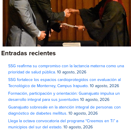
Entradas recientes
SSG reafirma su compromiso con la lactancia materna como una
prioridad de salud pública.
10 agosto, 2026
SSG fortalece los espacios cardioprotegidos con evaluación al
Tecnológico de Monterrey, Campus Irapuato.
10 agosto, 2026
Formación, participación y orientación: Guanajuato impulsa un
desarrollo integral para sus juventudes
10 agosto, 2026
Guanajuato sobresale en la atención integral de personas con
diagnóstico de diabetes mellitus.
10 agosto, 2026
Llega la octava convocatoria del programa “Creemos en Ti” a
municipios del sur del estado.
10 agosto, 2026