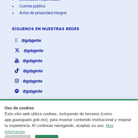
Cuenta pública
Aviso de privacidad integral
SÍGUENOS EN
NUESTRAS REDES
@gobgente
@gobgente
@gobgente
@gobgente
@gobgente
@gobgente
Uso de cookies
Este sitio web utiliza cookies, incluyendo de terceros (como
¿Existe algún problema con esta página?
Repórtalo aquí.
app.guanajuato.gob.mx
), para mostrar contenido institucional y mejorar
tu experiencia. Al continuar navegando, aceptas su uso.
Más
Aviso legal
© 2025 Gobierno del Estado de Guanajuato
información