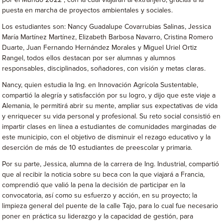
por el Mundo 2022”, con la cual viajarán al extranjero, gracias a la
puesta en marcha de proyectos ambientales y sociales.
Los estudiantes son: Nancy Guadalupe Covarrubias Salinas, Jessica
María Martínez Martínez, Elizabeth Barbosa Navarro, Cristina Romero
Duarte, Juan Fernando Hernández Morales y Miguel Uriel Ortiz
Rangel, todos ellos destacan por ser alumnas y alumnos
responsables, disciplinados, soñadores, con visión y metas claras.
Nancy, quien estudia la Ing. en Innovación Agrícola Sustentable,
compartió la alegría y satisfacción por su logro, y dijo que este viaje a
Alemania, le permitirá abrir su mente, ampliar sus expectativas de vida
y enriquecer su vida personal y profesional. Su reto social consistió en
impartir clases en línea a estudiantes de comunidades marginadas de
este municipio, con el objetivo de disminuir el rezago educativo y la
deserción de más de 10 estudiantes de preescolar y primaria.
Por su parte, Jessica, alumna de la carrera de Ing. Industrial, compartió
que al recibir la noticia sobre su beca con la que viajará a Francia,
comprendió que valió la pena la decisión de participar en la
convocatoria, así como su esfuerzo y acción, en su proyecto; la
limpieza general del puente de la calle Tajo, para lo cual fue necesario
poner en práctica su liderazgo y la capacidad de gestión, para