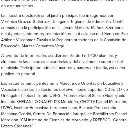
realizó la Muestra de Orientación Educativa y Vocacional edición 2022
en este municipio.
La muestra efectuada en el jardín principal, fue inaugurada por
Verónica Orozco Gutiérrez, Delegada Regional de Educación. Contó
además con la participación del J. Jesús Martínez Muñoz, Secretario
del Ayuntamiento en representación de la Alcaldesa de Uriangato, Eva
Adilene Villagómez Zavala y la Regidora presidenta de la Comisión de
Educación, Maritza Cervantes Vega.
Al evento de información, acudieron más de 1 mil 400 alumnas y
alumnos de las escuelas secundarias y del nivel medio superior del
municipio. Participaron además madres y padres de familia, así como
público en general.
Las escuelas participantes en la Muestra de Orientación Educativa y
Vocacional son las instituciones del nivel medio superior: CBTis 217 de
Uriangato, Telebachillerato UVEG, Preparatoria del Sur de Guanajuato,
Instituto KHEPANI, CONALEP 128 Moroleón, CECYTE Plantel Moroleón,
UVEG, Instituto Humanista Iberoamericano, Escuela Preparatoria
Mahatma Gandhi, Centro De Formación Integral de Bachillerato Plantel
Moroleón, ICM Instituto de Ciencias de Moroleón y PREFECO “General
Lázaro Cárdenas”.