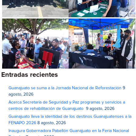
Entradas recientes
Guanajuato se suma a la Jornada Nacional de Reforestación
9
agosto, 2026
Acerca Secretaría de Seguridad y Paz programas y servicios a
centros de rehabilitación de Guanajuato
9 agosto, 2026
Guanajuato lleva la identidad de los destinos Guanajuatenses a la
FENAPO 2026
8 agosto, 2026
Inaugura Gobernadora Pabellón Guanajuato en la Feria Nacional