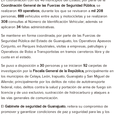
En coordinación con los 46 municipios del Estado, por parte de la
Coordinación General de las Fuerzas de Seguridad Pública
, se
realizaron
49 operativos
, durante los que se revisaron a
mil 208
personas,
888
vehículos entre autos y motocicletas y se realizaron
308
consultas al Número de Identificación Vehicular; además se
aplicaron
34
faltas administrativas.
Se mantiene en forma coordinada, por parte de las Fuerzas de
Seguridad Pública del Estado de Guanajuato, los Operativos Apaseos
Conjunto, en Parques Industriales, visitas a empresas, patrullajes y
Operativos de Robo a Transportistas en tramos carreteros libre y de
cuota en el estado.
Se puso a disposición a
30
personas y se iniciaron
92
carpetas de
investigación por la
Fiscalía General de la República,
principalmente en
los municipios de Celaya, León, Irapuato, Guanajiato y San Miguel de
Allende; principalmente por los delitos de robo de autotransporte
federal, robo, delitos contra la salud y portación de arma de fuego sin
licencia y de uso exclusivo, sustracción de hidrocarburo y ataques a
las vías generales de comunicación.
El
Gabinete de seguridad de Guanajuato
, reitera su compromiso de
promover y garantizar condiciones de paz y seguridad para las y los