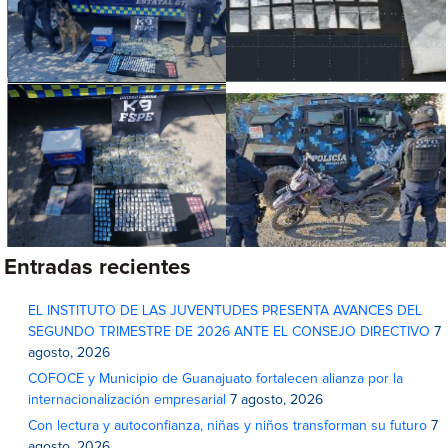
Entradas recientes
EL INSTITUTO DE LAS JUVENTUDES PRESENTA AVANCES DEL
SEGUNDO TRIMESTRE DE 2026 ANTE EL CONSEJO DIRECTIVO
7
agosto, 2026
COFOCE y Municipio de Guanajuato fortalecen alianza por la
internacionalización empresarial
7 agosto, 2026
Con lectura y autoconfianza, niñas y niños transforman su futuro
7
agosto, 2026