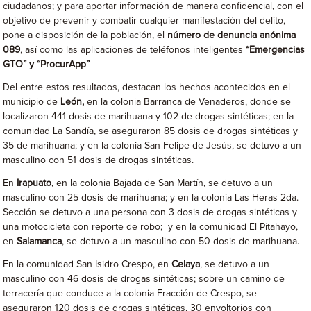
ciudadanos; y para aportar información de manera confidencial, con el
objetivo de prevenir y combatir cualquier manifestación del delito,
pone a disposición de la población, el
número de denuncia anónima
089
, así como las aplicaciones de teléfonos inteligentes
“Emergencias
GTO” y “ProcurApp”
Del entre estos resultados, destacan los hechos acontecidos en el
municipio de
León,
en la colonia Barranca de Venaderos, donde se
localizaron 441 dosis de marihuana y 102 de drogas sintéticas; en la
comunidad La Sandía, se aseguraron 85 dosis de drogas sintéticas y
35 de marihuana; y en la colonia San Felipe de Jesús, se detuvo a un
masculino con 51 dosis de drogas sintéticas.
En
Irapuato
, en la colonia Bajada de San Martín, se detuvo a un
masculino con 25 dosis de marihuana; y en la colonia Las Heras 2da.
Sección se detuvo a una persona con 3 dosis de drogas sintéticas y
una motocicleta con reporte de robo; y en la comunidad El Pitahayo,
en
Salamanca
, se detuvo a un masculino con 50 dosis de marihuana.
En la comunidad San Isidro Crespo, en
Celaya
, se detuvo a un
masculino con 46 dosis de drogas sintéticas; sobre un camino de
terracería que conduce a la colonia Fracción de Crespo, se
aseguraron 120 dosis de drogas sintéticas, 30 envoltorios con