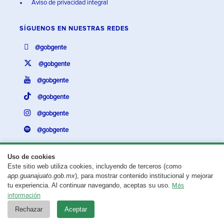
Aviso de privacidad integral
SÍGUENOS EN
NUESTRAS REDES
@gobgente
@gobgente
@gobgente
@gobgente
@gobgente
@gobgente
Uso de cookies
Este sitio web utiliza cookies, incluyendo de terceros (como
¿Existe algún problema con esta página?
Repórtalo aquí.
app.guanajuato.gob.mx
), para mostrar contenido institucional y mejorar
tu experiencia. Al continuar navegando, aceptas su uso.
Más
Aviso legal
© 2025 Gobierno del Estado de Guanajuato
información
Rechazar
Aceptar