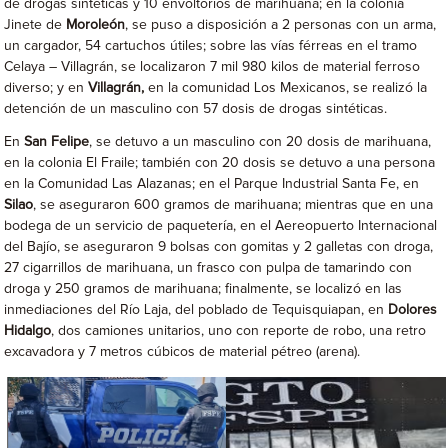
de drogas sintéticas y 10 envoltorios de marihuana; en la colonia
Jinete de
Moroleón
, se puso a disposición a 2 personas con un arma,
un cargador, 54 cartuchos útiles; sobre las vías férreas en el tramo
Celaya – Villagrán, se localizaron 7 mil 980 kilos de material ferroso
diverso; y en
Villagrán,
en la comunidad Los Mexicanos, se realizó la
detención de un masculino con 57 dosis de drogas sintéticas.
En
San Felipe
, se detuvo a un masculino con 20 dosis de marihuana,
en la colonia El Fraile; también con 20 dosis se detuvo a una persona
en la Comunidad Las Alazanas; en el Parque Industrial Santa Fe, en
Silao
, se aseguraron 600 gramos de marihuana; mientras que en una
bodega de un servicio de paquetería, en el Aereopuerto Internacional
del Bajío, se aseguraron 9 bolsas con gomitas y 2 galletas con droga,
27 cigarrillos de marihuana, un frasco con pulpa de tamarindo con
droga y 250 gramos de marihuana; finalmente, se localizó en las
inmediaciones del Río Laja, del poblado de Tequisquiapan, en
Dolores
Hidalgo
, dos camiones unitarios, uno con reporte de robo, una retro
excavadora y 7 metros cúbicos de material pétreo (arena).