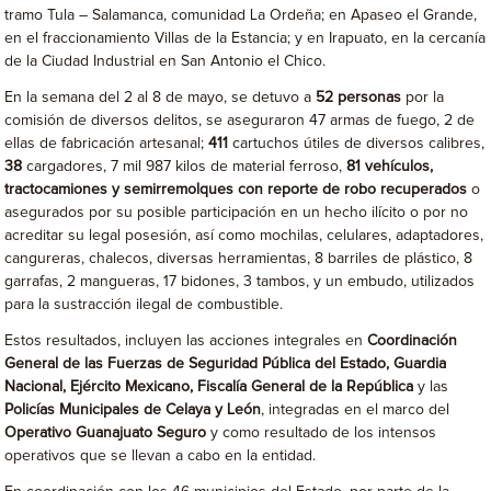
tramo Tula – Salamanca, comunidad La Ordeña; en Apaseo el Grande,
en el fraccionamiento Villas de la Estancia; y en Irapuato, en la cercanía
de la Ciudad Industrial en San Antonio el Chico.
En la semana del 2 al 8 de mayo, se detuvo a
52 personas
por la
comisión de diversos delitos, se aseguraron 47 armas de fuego, 2 de
ellas de fabricación artesanal;
411
cartuchos útiles de diversos calibres,
38
cargadores, 7 mil 987 kilos de material ferroso,
81 vehículos,
tractocamiones y semirremolques con reporte de robo recuperados
o
asegurados por su posible participación en un hecho ilícito o por no
acreditar su legal posesión, así como mochilas, celulares, adaptadores,
cangureras, chalecos, diversas herramientas, 8 barriles de plástico, 8
garrafas, 2 mangueras, 17 bidones, 3 tambos, y un embudo, utilizados
para la sustracción ilegal de combustible.
Estos resultados, incluyen las acciones integrales en
Coordinación
General de las Fuerzas de Seguridad Pública del Estado, Guardia
Nacional,
Ejército Mexicano, Fiscalía General de la República
y las
Policías Municipales de Celaya y León
, integradas en el marco del
Operativo Guanajuato Seguro
y como resultado de los intensos
operativos que se llevan a cabo en la entidad.