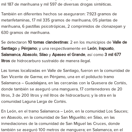
mil 187 de marihuana y mil 597 de diversas drogas sintéticas.
También en diferentes hechos se aseguraron: 7.923 gramos de
metanfetaminas, 17 mil 335 gramos de marihuana, 05 plantas de
marihuana, 6 pastillas psicotrópicas, 2 comprimidos de clonazepan y
630 gramos de marihuana.
Se detectaron
10 tomas clandestinas
: 2 en los municipios de
Valle de
Santiago
y
Pénjamo
; y una respectivamente en
León
,
Irapuato
,
Salamanca
,
Abasolo
,
Silao
y
Apaseo el Grande
, así como
3 mil 677
litros
de hidrocarburo sustraído de manera ilegal.
Las tomas localizadas en Valle de Santiago, fueron en la comunidad de
San Vicente de Garma; en Pénjamo, una en el poliducto tramo
Salamanca – Guadalajara, en las cercanías con la Quesera de Cortés,
donde también se aseguró una manguera, 17 contenedores de 20
litros, 3 de 200 litros y mil litros de hidrocarburo; y la otra en la
comunidad Laguna Larga de Cortés.
En León, en el tramo Salamanca – León, en la comunidad Los Sauces;
en Abasolo, en la comunidad de San Miguelito; en Silao, en las
inmediaciones de la comunidad de San Miguel las Cruces, donde
también se aseguró 100 metros de manguera; en Salamanca, en el