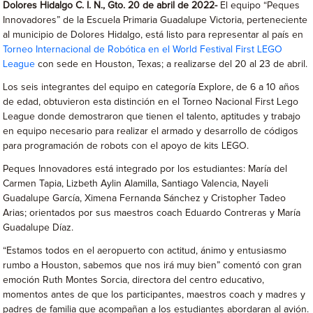
Dolores Hidalgo C. I. N., Gto. 20 de abril de 2022-
El equipo “Peques
Innovadores” de la Escuela Primaria Guadalupe Victoria, perteneciente
al municipio de Dolores Hidalgo, está listo para representar al país en
Torneo Internacional de Robótica en
el World Festival First LEGO
League
con sede en Houston, Texas; a realizarse del 20 al 23 de abril.
Los seis integrantes del equipo en categoría Explore, de 6 a 10 años
de edad, obtuvieron esta distinción en el Torneo Nacional First Lego
League donde demostraron que tienen el talento, aptitudes y trabajo
en equipo necesario para realizar el armado y desarrollo de códigos
para programación de robots con el apoyo de kits LEGO.
Peques Innovadores está integrado por los estudiantes: María del
Carmen Tapia, Lizbeth Aylin Alamilla, Santiago Valencia, Nayeli
Guadalupe García, Ximena Fernanda Sánchez y Cristopher Tadeo
Arias; orientados por sus maestros coach Eduardo Contreras y María
Guadalupe Díaz.
“Estamos todos en el aeropuerto con actitud, ánimo y entusiasmo
rumbo a Houston, sabemos que nos irá muy bien” comentó con gran
emoción Ruth Montes Sorcia, directora del centro educativo,
momentos antes de que los participantes, maestros coach y madres y
padres de familia que acompañan a los estudiantes abordaran al avión.