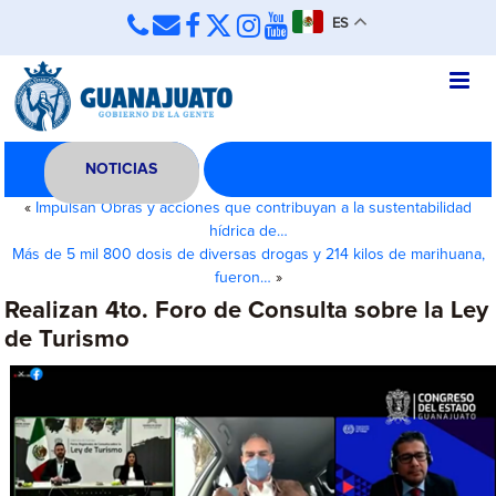
ES
NOTICIAS
«
Impulsan Obras y acciones que contribuyan a la sustentabilidad
hídrica de…
Más de 5 mil 800 dosis de diversas drogas y 214 kilos de marihuana,
fueron…
»
Realizan 4to. Foro de Consulta sobre la Ley
de Turismo