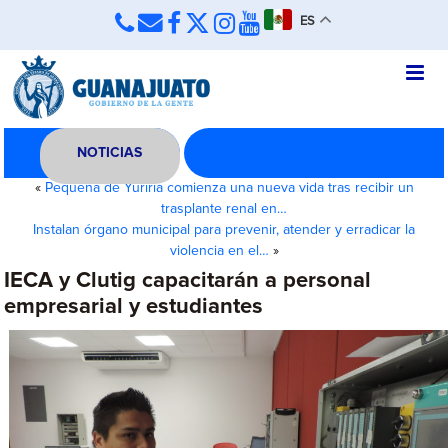
ES
NOTICIAS
«
Pequeña de Yuriria comienza una nueva vida tras recibir un
trasplante renal en…
Instalan órgano municipal para prevenir, atender y erradicar la
violencia en el…
»
IECA y Clutig capacitarán a personal
empresarial y estudiantes