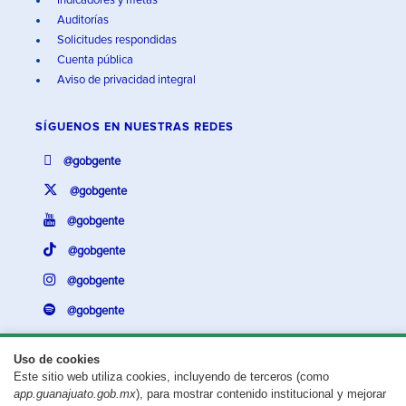
Indicadores y metas
Auditorías
Solicitudes respondidas
Cuenta pública
Aviso de privacidad integral
SÍGUENOS EN
NUESTRAS REDES
@gobgente
@gobgente
@gobgente
@gobgente
@gobgente
@gobgente
Uso de cookies
Este sitio web utiliza cookies, incluyendo de terceros (como
¿Existe algún problema con esta página?
Repórtalo aquí.
app.guanajuato.gob.mx
), para mostrar contenido institucional y mejorar