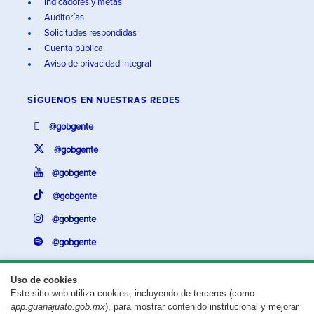
Indicadores y metas
Auditorías
Solicitudes respondidas
Cuenta pública
Aviso de privacidad integral
SÍGUENOS EN
NUESTRAS REDES
@gobgente
@gobgente
@gobgente
@gobgente
@gobgente
@gobgente
Uso de cookies
Este sitio web utiliza cookies, incluyendo de terceros (como
¿Existe algún problema con esta página?
Repórtalo aquí.
app.guanajuato.gob.mx
), para mostrar contenido institucional y mejorar