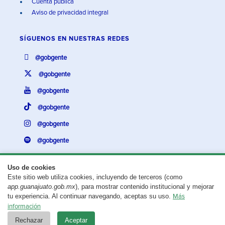
Cuenta pública
Aviso de privacidad integral
SÍGUENOS EN
NUESTRAS REDES
@gobgente
@gobgente
@gobgente
@gobgente
@gobgente
@gobgente
Uso de cookies
Este sitio web utiliza cookies, incluyendo de terceros (como
¿Existe algún problema con esta página?
Repórtalo aquí.
app.guanajuato.gob.mx
), para mostrar contenido institucional y mejorar
tu experiencia. Al continuar navegando, aceptas su uso.
Más
Aviso legal
© 2025 Gobierno del Estado de Guanajuato
información
Rechazar
Aceptar