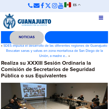
ES
NOTICIAS
«
SDES impulsa el desarrollo de las diferentes regiones de Guanajuato
Rescatan sanas y salvas en zona montañosa de San Diego de la
Unión, a madre e…
»
Realiza su XXXIII Sesión Ordinaria la
Comisión de Secretarios de Seguridad
Pública o sus Equivalentes