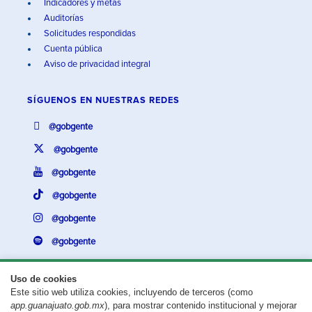
Indicadores y metas
Auditorías
Solicitudes respondidas
Cuenta pública
Aviso de privacidad integral
SÍGUENOS EN
NUESTRAS REDES
@gobgente
@gobgente
@gobgente
@gobgente
@gobgente
@gobgente
Uso de cookies
Este sitio web utiliza cookies, incluyendo de terceros (como
¿Existe algún problema con esta página?
Repórtalo aquí.
app.guanajuato.gob.mx
), para mostrar contenido institucional y mejorar