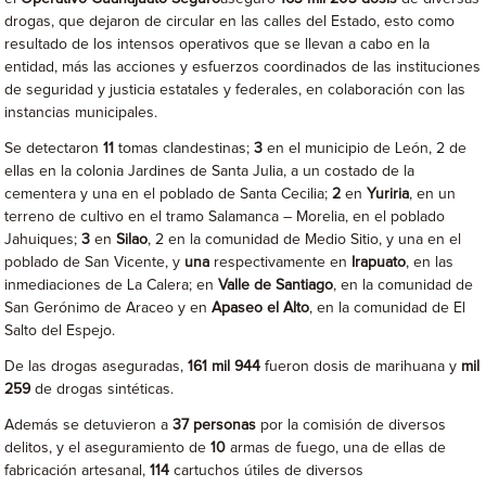
drogas, que dejaron de circular en las calles del Estado, esto como
resultado de los intensos operativos que se llevan a cabo en la
entidad, más las acciones y esfuerzos coordinados de las instituciones
de seguridad y justicia estatales y federales, en colaboración con las
instancias municipales.
Se detectaron
11
tomas clandestinas;
3
en el municipio de León, 2
de
ellas en la colonia Jardines de Santa Julia, a un costado de la
cementera y una en el poblado de Santa Cecilia;
2
en
Yuriria
, en un
terreno de cultivo en el tramo Salamanca – Morelia, en el poblado
Jahuiques;
3
en
Silao
, 2 en la comunidad de Medio Sitio, y una en el
poblado de San Vicente, y
una
respectivamente en
Irapuato
, en las
inmediaciones de La Calera; en
Valle de Santiago
, en la comunidad de
San Gerónimo de Araceo y en
Apaseo el Alto
, en la comunidad de El
Salto del Espejo.
De las drogas aseguradas,
161 mil 944
fueron dosis de marihuana y
mil
259
de drogas sintéticas.
Además se detuvieron a
37 personas
por la comisión de diversos
delitos, y el aseguramiento de
10
armas de fuego, una de ellas de
fabricación artesanal,
114
cartuchos útiles de diversos