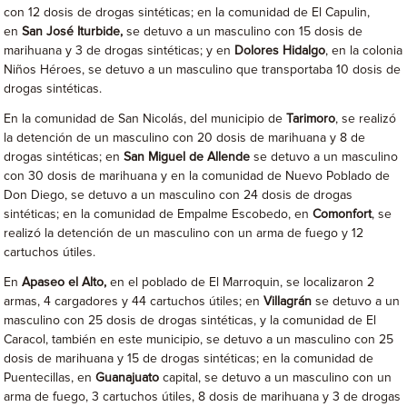
con 12 dosis de drogas sintéticas; en la comunidad de El Capulin,
en
San José Iturbide,
se detuvo a un masculino con 15 dosis de
marihuana y 3 de drogas sintéticas; y en
Dolores Hidalgo
, en la colonia
Niños Héroes, se detuvo a un masculino que transportaba 10 dosis de
drogas sintéticas.
En la comunidad de San Nicolás, del municipio de
Tarimoro
, se realizó
la detención de un masculino con 20 dosis de marihuana y 8 de
drogas sintéticas; en
San Miguel de Allende
se detuvo a un masculino
con 30 dosis de marihuana y en la comunidad de Nuevo Poblado de
Don Diego, se detuvo a un masculino con 24 dosis de drogas
sintéticas; en la comunidad de Empalme Escobedo, en
Comonfort
, se
realizó la detención de un masculino con un arma de fuego y 12
cartuchos útiles.
En
Apaseo el Alto,
en el poblado de El Marroquin, se localizaron 2
armas, 4 cargadores y 44 cartuchos útiles; en
Villagrán
se detuvo a un
masculino con 25 dosis de drogas sintéticas, y la comunidad de El
Caracol, también en este municipio, se detuvo a un masculino con 25
dosis de marihuana y 15 de drogas sintéticas; en la comunidad de
Puentecillas, en
Guanajuato
capital, se detuvo a un masculino con un
arma de fuego, 3 cartuchos útiles, 8 dosis de marihuana y 3 de drogas