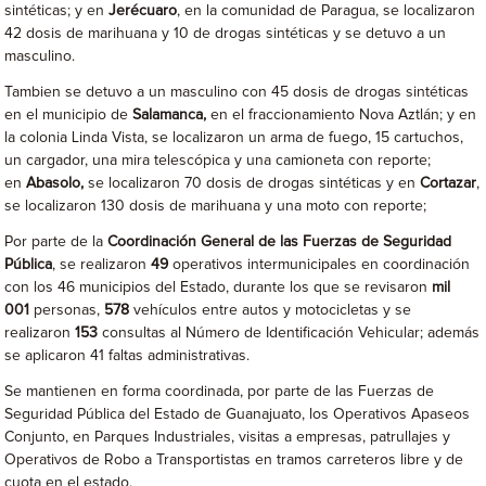
sintéticas; y en
Jerécuaro
, en la comunidad de Paragua, se localizaron
42 dosis de marihuana y 10 de drogas sintéticas y se detuvo a un
masculino.
Tambien se detuvo a un masculino con 45 dosis de drogas sintéticas
en el municipio de
Salamanca,
en el fraccionamiento Nova Aztlán; y en
la colonia Linda Vista, se localizaron un arma de fuego, 15 cartuchos,
un cargador, una mira telescópica y una camioneta con reporte;
en
Abasolo,
se localizaron 70 dosis de drogas sintéticas y en
Cortazar
,
se localizaron 130 dosis de marihuana y una moto con reporte;
Por parte de la
Coordinación General de las Fuerzas de Seguridad
Pública
, se realizaron
49
operativos intermunicipales en coordinación
con los 46 municipios del Estado, durante los que se revisaron
mil
001
personas,
578
vehículos entre autos y motocicletas y se
realizaron
153
consultas al Número de Identificación Vehicular; además
se aplicaron 41 faltas administrativas.
Se mantienen en forma coordinada, por parte de las Fuerzas de
Seguridad Pública del Estado de Guanajuato, los Operativos Apaseos
Conjunto, en Parques Industriales, visitas a empresas, patrullajes y
Operativos de Robo a Transportistas en tramos carreteros libre y de
cuota en el estado.