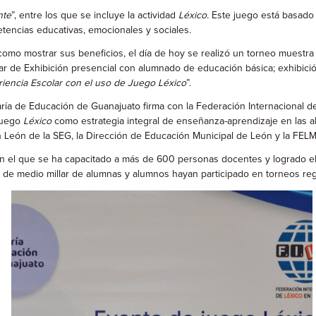
nte
”, entre los que se incluye la actividad
Léxico.
Este juego está basado 
tencias educativas, emocionales y sociales.
í como mostrar sus beneficios, el día de hoy se realizó un torneo muestr
colar de Exhibición presencial con alumnado de educación básica; exhibic
iencia Escolar con el uso de Juego Léxico
”.
aría de Educación de Guanajuato firma con la Federación Internacional d
 juego
Léxico
como estrategia integral de enseñanza-aprendizaje en las 
ón León de la SEG, la Dirección de Educación Municipal de León y la FE
el que se ha capacitado a más de 600 personas docentes y logrado el ac
 de medio millar de alumnas y alumnos hayan participado en torneos regi