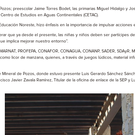
e Pozos; preescolar Jaime Torres Bodet, las primarias Miguel Hidalgo y 
y Centro de Estudios en Aguas Continentales (CETAC).
ucación Noreste, hizo énfasis en la importancia de impulsar acciones 
derar que ya desde el presente, las niñas y niños deben ser partícipes d
que implica mejorar nuestro entorno”.
s: SEMARNAT, PROFEPA, CONAFOR, CONAGUA, CONANP, SADER, SDAyR, MAS
omo licor de manzana, quienes, a través de juegos lúdicos, material info
, de Mineral de Pozos, donde estuvo presente Luis Gerardo Sánchez Sánch
 Javier Zavala Ramírez, Titular de la oficina de enlace de la SEP y Lui