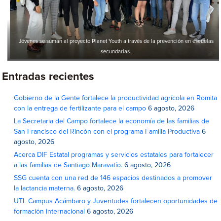
Jóvenes se suman al proyecto Planet Youth a través de la prevención en escuelas
secundarias.
Entradas recientes
Gobierno de la Gente fortalece la productividad agrícola en Romita
con la entrega de fertilizante para el campo
6 agosto, 2026
La Secretaria del Campo fortalece la economía de las familias de
San Francisco del Rincón con el programa Familia Productiva
6
agosto, 2026
Acerca DIF Estatal programas y servicios estatales para fortalecer
a las familias de Santiago Maravatío.
6 agosto, 2026
SSG cuenta con una red de 146 espacios destinados a promover
la lactancia materna.
6 agosto, 2026
UTL Campus Acámbaro y Juventudes fortalecen oportunidades de
formación internacional
6 agosto, 2026