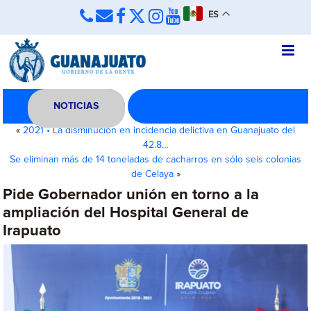
ES
NOTICIAS
«
2021 • La disminución en incidencia delictiva en Guanajuato del
42.8…
Se eliminan más de 14 toneladas de cacharros en sólo seis colonias
de Celaya
»
Pide Gobernador unión en torno a la
ampliación del Hospital General de
Irapuato