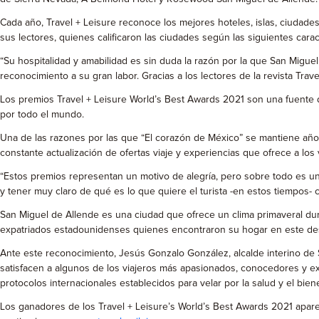
Cada año, Travel + Leisure reconoce los mejores hoteles, islas, ciudade
sus lectores, quienes calificaron las ciudades según las siguientes caracte
“Su hospitalidad y amabilidad es sin duda la razón por la que San Miguel
reconocimiento a su gran labor. Gracias a los lectores de la revista Trave
Los premios Travel + Leisure World’s Best Awards 2021 son una fuente d
por todo el mundo.
Una de las razones por las que “El corazón de México” se mantiene año tr
constante actualización de ofertas viaje y experiencias que ofrece a los v
“Estos premios representan un motivo de alegría, pero sobre todo es un
y tener muy claro de qué es lo que quiere el turista -en estos tiempos
San Miguel de Allende es una ciudad que ofrece un clima primaveral du
expatriados estadounidenses quienes encontraron su hogar en este des
Ante este reconocimiento, Jesús Gonzalo González, alcalde interino de 
satisfacen a algunos de los viajeros más apasionados, conocedores y e
protocolos internacionales establecidos para velar por la salud y el bien
Los ganadores de los Travel + Leisure’s World’s Best Awards 2021 aparece