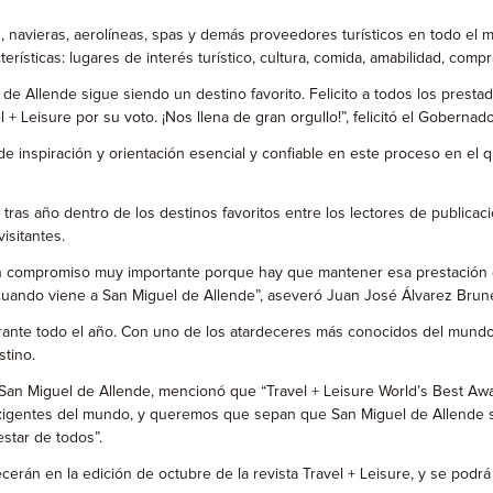
s, navieras, aerolíneas, spas y demás proveedores turísticos en todo el 
rísticas: lugares de interés turístico, cultura, comida, amabilidad, compra
 de Allende sigue siendo un destino favorito. Felicito a todos los presta
l + Leisure por su voto. ¡Nos llena de gran orgullo!”, felicitó el Goberna
e inspiración y orientación esencial y confiable en este proceso en el
as año dentro de los destinos favoritos entre los lectores de publicacio
isitantes.
 compromiso muy importante porque hay que mantener esa prestación de se
- cuando viene a San Miguel de Allende”, aseveró Juan José Álvarez Brun
rante todo el año. Con uno de los atardeceres más conocidos del mundo
tino.
San Miguel de Allende, mencionó que “Travel + Leisure World’s Best Awa
xigentes del mundo, y queremos que sepan que San Miguel de Allende se 
estar de todos”.
rán en la edición de octubre de la revista Travel + Leisure, y se podrá a