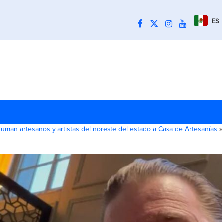
ES
suman artesanos y artistas del noreste del estado a Casa de Artesanías
»