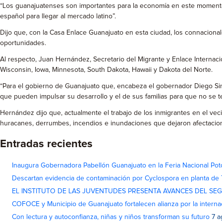
“Los guanajuatenses son importantes para la economía en este momento,
español para llegar al mercado latino”.
Dijo que, con la Casa Enlace Guanajuato en esta ciudad, los connacionale
oportunidades.
Al respecto, Juan Hernández, Secretario del Migrante y Enlace Internacio
Wisconsin, Iowa, Minnesota, South Dakota, Hawaii y Dakota del Norte.
“Para el gobierno de Guanajuato que, encabeza el gobernador Diego Si
que pueden impulsar su desarrollo y el de sus familias para que no se t
Hernández dijo que, actualmente el trabajo de los inmigrantes en el veci
huracanes, derrumbes, incendios e inundaciones que dejaron afectacio
Entradas recientes
Inaugura Gobernadora Pabellón Guanajuato en la Feria Nacional Pot
Descartan evidencia de contaminación por Cyclospora en planta de
EL INSTITUTO DE LAS JUVENTUDES PRESENTA AVANCES DEL SE
COFOCE y Municipio de Guanajuato fortalecen alianza por la interna
Con lectura y autoconfianza, niñas y niños transforman su futuro
7 a