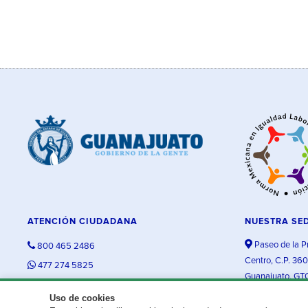
ATENCIÓN CIUDADANA
NUESTRA SE
Paseo de la P
800 465 2486
Centro, C.P. 36
477 274 5825
Guanajuato, GT
contacto@guanajuato.gob.mx
Uso de cookies