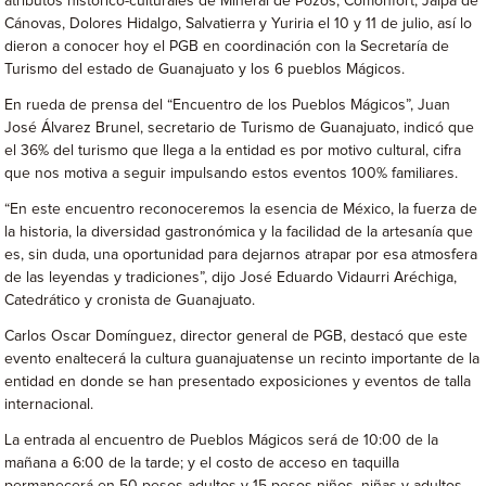
atributos histórico-culturales de Mineral de Pozos, Comonfort, Jalpa de
Cánovas, Dolores Hidalgo, Salvatierra y Yuriria el 10 y 11 de julio, así lo
dieron a conocer hoy el PGB en coordinación con la Secretaría de
Turismo del estado de Guanajuato y los 6 pueblos Mágicos.
En rueda de prensa del “Encuentro de los Pueblos Mágicos”, Juan
José Álvarez Brunel, secretario de Turismo de Guanajuato, indicó que
el 36% del turismo que llega a la entidad es por motivo cultural, cifra
que nos motiva a seguir impulsando estos eventos 100% familiares.
“En este encuentro reconoceremos la esencia de México, la fuerza de
la historia, la diversidad gastronómica y la facilidad de la artesanía que
es, sin duda, una oportunidad para dejarnos atrapar por esa atmosfera
de las leyendas y tradiciones”, dijo José Eduardo Vidaurri Aréchiga,
Catedrático y cronista de Guanajuato.
Carlos Oscar Domínguez, director general de PGB, destacó que este
evento enaltecerá la cultura guanajuatense un recinto importante de la
entidad en donde se han presentado exposiciones y eventos de talla
internacional.
La entrada al encuentro de Pueblos Mágicos será de 10:00 de la
mañana a 6:00 de la tarde; y el costo de acceso en taquilla
permanecerá en 50 pesos adultos y 15 pesos niños, niñas y adultos