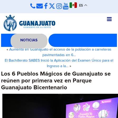
ES
NOTICIAS
«
Aumenta en Guanajuato el acceso de la población a carreteras
pavimentadas en 6…
El Bachillerato SABES Inició la Aplicación del Examen Único para el
Ingreso a la…
»
Los 6 Pueblos Mágicos de Guanajuato se
reúnen por primera vez en Parque
Guanajuato Bicentenario