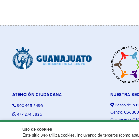
ATENCIÓN CIUDADANA
NUESTRA SE
Paseo de la P
800 465 2486
Centro, C.P. 36
477 274 5825
Guanajuato, GT
contacto@guanajuato.gob.mx
Uso de cookies
Este sitio web utiliza cookies, incluyendo de terceros (como
app
¿Existe algún problema con esta página?
Repórtalo aquí.