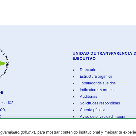
UNIDAD DE TRANSPARENCIA 
EJECUTIVO
Directorio
Estructura orgánica
Tabulador de sueldos
Indicadores y metas
DE
Auditorías
resa 103,
Solicitudes respondidas
000,
Cuenta pública
Aviso de privacidad integral
O.
.guanajuato.gob.mx
), para mostrar contenido institucional y mejorar tu experi
Aviso legal
© 2025 Gobierno del Estado de Guanajuato