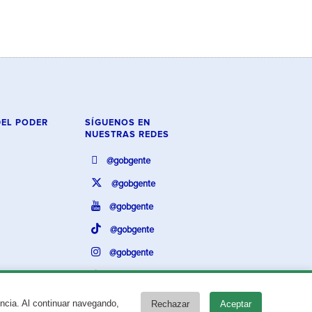
DEL PODER
SÍGUENOS EN
NUESTRAS REDES
@gobgente
@gobgente
@gobgente
@gobgente
@gobgente
@gobgente
encia. Al continuar navegando,
Rechazar
Aceptar