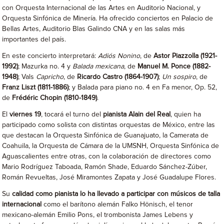
con Orquesta Internacional de las Artes en Auditorio Nacional, y
Orquesta Sinfónica de Minería. Ha ofrecido conciertos en Palacio de
Bellas Artes, Auditorio Blas Galindo CNA y en las salas más
importantes del país.
En este concierto interpretará:
Adiós Nonino
, de
Astor Piazzolla (1921-
1992)
; Mazurka no. 4 y
Balada mexicana
, de
Manuel M. Ponce (1882-
1948)
; Vals
Capricho
, de
Ricardo Castro (1864-1907)
;
Un sospiro
, de
Franz Liszt (1811-1886)
; y Balada para piano no. 4 en Fa menor, Op. 52,
de
Frédéric Chopin (1810-1849)
.
El
viernes 19
, tocará el turno del
pianista Alain del Real
, quien ha
participado como solista con distintas orquestas de México, entre las
que destacan la Orquesta Sinfónica de Guanajuato, la Camerata de
Coahuila, la Orquesta de Cámara de la UMSNH, Orquesta Sinfónica de
Aguascalientes entre otras, con la colaboración de directores como
Mario Rodríguez Taboada, Ramón Shade, Eduardo Sánchez-Zúber,
Román Revueltas, José Miramontes Zapata y José Guadalupe Flores.
Su
calidad como pianista lo ha llevado a participar con músicos de talla
internacional
como el barítono alemán Falko Hönisch, el tenor
mexicano-alemán Emilio Pons, el trombonista James Lebens y