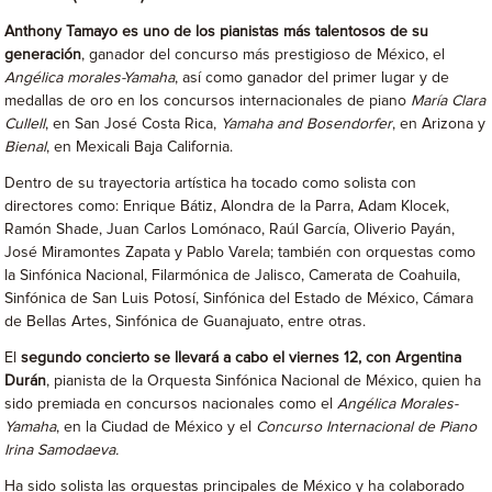
Anthony Tamayo es uno de los pianistas más talentosos de su
generación
, ganador del concurso más prestigioso de México, el
Angélica morales-Yamaha
, así como ganador del primer lugar y de
medallas de oro en los concursos internacionales de piano
María Clara
Cullell
, en San José Costa Rica,
Yamaha and Bosendorfer
, en Arizona y
Bienal
, en Mexicali Baja California.
Dentro de su trayectoria artística ha tocado como solista con
directores como: Enrique Bátiz, Alondra de la Parra, Adam Klocek,
Ramón Shade, Juan Carlos Lomónaco, Raúl García, Oliverio Payán,
José Miramontes Zapata y Pablo Varela; también con orquestas como
la Sinfónica Nacional, Filarmónica de Jalisco, Camerata de Coahuila,
Sinfónica de San Luis Potosí, Sinfónica del Estado de México, Cámara
de Bellas Artes, Sinfónica de Guanajuato, entre otras.
El
segundo concierto se llevará a cabo el viernes 12, con Argentina
Durán
, pianista de la Orquesta Sinfónica Nacional de México, quien ha
sido premiada en concursos nacionales como el
Angélica Morales-
Yamaha
, en la Ciudad de México y el
Concurso Internacional de Piano
Irina Samodaeva.
Ha sido solista las orquestas principales de México y ha colaborado