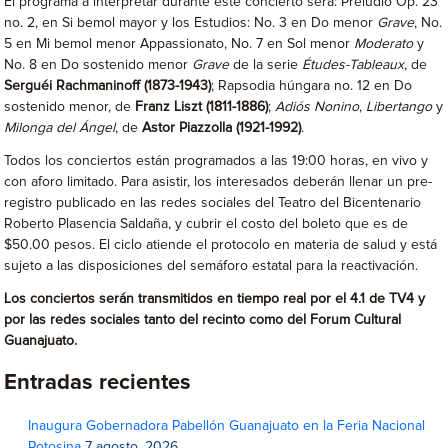
El programa a interpretar durante este concierto será: Preludio Op. 23
no. 2, en Si bemol mayor y los Estudios: No. 3 en Do menor
Grave
, No.
5 en Mi bemol menor Appassionato, No. 7 en Sol menor
Moderato
y
No. 8 en Do sostenido menor
Grave
de la serie
Études-Tableaux
, de
Serguéi Rachmaninoff (1873-1943)
; Rapsodia húngara no. 12 en Do
sostenido menor, de
Franz Liszt (1811-1886)
;
Adiós Nonino
,
Libertango
y
Milonga del Ángel
, de
Astor Piazzolla (1921-1992)
.
Todos los conciertos están programados a las 19:00 horas, en vivo y
con aforo limitado. Para asistir, los interesados deberán llenar un pre-
registro publicado en las redes sociales del Teatro del Bicentenario
Roberto Plasencia Saldaña, y cubrir el costo del boleto que es de
$50.00 pesos. El ciclo atiende el protocolo en materia de salud y está
sujeto a las disposiciones del semáforo estatal para la reactivación.
Los conciertos serán transmitidos en tiempo real por el 4.1 de TV4 y
por las redes sociales tanto del recinto como del Forum Cultural
Guanajuato.
Entradas recientes
Inaugura Gobernadora Pabellón Guanajuato en la Feria Nacional
Potosina
7 agosto, 2026