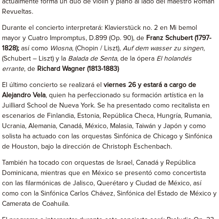
actualmente forma un dúo de violín y piano al lado del maestro Román
Revueltas.
Durante el concierto interpretará: Klavierstück no. 2 en Mi bemol
mayor y Cuatro Impromptus, D.899 (Op. 90), de
Franz Schubert (1797-
1828);
así como
Wiosna
, (Chopin / Liszt),
Auf dem wasser zu singen
,
(Schubert – Liszt) y la
Balada de Senta
, de la ópera
El holandés
errante
, de
Richard Wagner (1813-1883)
El último concierto se realizará el
viernes 26 y estará a cargo de
Alejandro Vela
, quien ha perfeccionado su formación artística en la
Juilliard School de Nueva York. Se ha presentado como recitalista en
escenarios de Finlandia, Estonia, República Checa, Hungría, Rumania,
Ucrania, Alemania, Canadá, México, Malasia, Taiwán y Japón y como
solista ha actuado con las orquestas Sinfónica de Chicago y Sinfónica
de Houston, bajo la dirección de Christoph Eschenbach.
También ha tocado con orquestas de Israel, Canadá y República
Dominicana, mientras que en México se presentó como concertista
con las filarmónicas de Jalisco, Querétaro y Ciudad de México, así
como con la Sinfónica Carlos Chávez, Sinfónica del Estado de México y
Camerata de Coahuila.