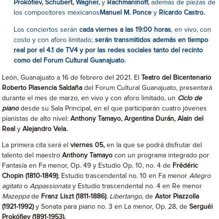
Prokófiev, Schubert, Wagner,
y
Rachmaninoff,
además de piezas de
los compositores mexicanos
Manuel M. Ponce
y
Ricardo Castro.
Los conciertos serán
cada viernes a las 19:00 horas
, en vivo, con
costo y con aforo limitado;
serán transmitidos además en tiempo
real por el 4.1 de TV4 y por las redes sociales tanto del recinto
como del Forum Cultural Guanajuato.
León, Guanajuato a 16 de febrero del 2021. El
Teatro del Bicentenario
Roberto Plasencia Saldaña
del Forum Cultural Guanajuato, presentará
durante el mes de marzo, en vivo y con aforo limitado, un
Ciclo de
piano
desde su Sala Principal, en el que participarán cuatro jóvenes
pianistas de alto nivel:
Anthony Tamayo, Argentina Durán, Alain del
Real
y
Alejandro Vela.
La primera cita será el
viernes 05,
en la que se podrá disfrutar del
talento del maestro
Anthony Tamayo
con un programa integrado por
Fantasía en Fa menor, Op. 49 y Estudio Op. 10, no. 4 de
Frédéric
Chopin (1810-1849)
; Estudio trascendental no. 10 en Fa menor
Allegro
agitato
o
Appassionata
y Estudio trascendental no. 4 en Re menor
Mazeppa
de
Franz Liszt (1811-1886)
;
Libertango
, de
Astor Piazzolla
(1921-1992)
y Sonata para piano no. 3 en La menor, Op. 28, de
Serguéi
Prokófiev (1891-1953).